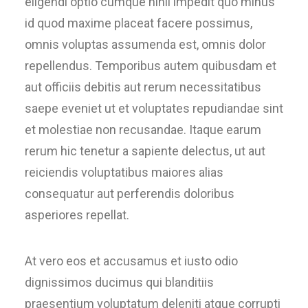
eligendi optio cumque nihil impedit quo minus
id quod maxime placeat facere possimus,
omnis voluptas assumenda est, omnis dolor
repellendus. Temporibus autem quibusdam et
aut officiis debitis aut rerum necessitatibus
saepe eveniet ut et voluptates repudiandae sint
et molestiae non recusandae. Itaque earum
rerum hic tenetur a sapiente delectus, ut aut
reiciendis voluptatibus maiores alias
consequatur aut perferendis doloribus
asperiores repellat.
At vero eos et accusamus et iusto odio
dignissimos ducimus qui blanditiis
praesentium voluptatum deleniti atque corrupti