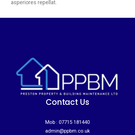
asperiores repellat.
Contact Us
Mob :
07715 181440
admin@ppbm.co.uk